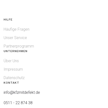
HILFE
Häufige Fragen
Unser Service
Partnerprogramm
UNTERNEHMEN
Über Uns
Impressum
Datenschutz
KONTAKT
info@kfzmitdefekt.de
0511 - 22 874 38