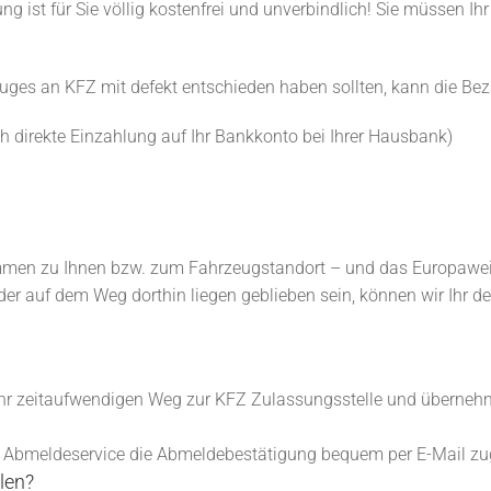
ung ist für Sie völlig kostenfrei und unverbindlich! Sie müssen I
euges an KFZ mit defekt entschieden haben sollten, kann die Be
 direkte Einzahlung auf Ihr Bankkonto bei Ihrer Hausbank)
ommen zu Ihnen bzw. zum Fahrzeugstandort – und das Europawei
oder auf dem Weg dorthin liegen geblieben sein, können wir Ihr 
ehr zeitaufwendigen Weg zur KFZ Zulassungsstelle und übernehm
 Abmeldeservice die Abmeldebestätigung bequem per E-Mail zu
len?